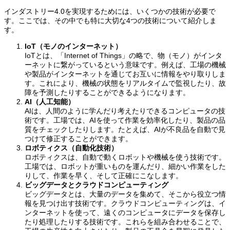
インダストリー4.0を実現するためには、いくつかの技術が必要で
す。ここでは、その中でも特に大切な4つの技術について紹介しま
す。
IoT（モノのインターネット）
IoTとは、「Internet of Things」の略で、物（モノ）がインタ
ーネットに繋がっているという意味です。例えば、工場の機械
や製品がインターネットを通じてお互いに情報をやり取りしま
す。これにより、機械の状態をリアルタイムで監視したり、故
障を予測したりすることができるようになります。
AI（人工知能）
AIは、人間のように学んだり考えたりできるコンピュータの技
術です。工場では、AIを使って作業を効率化したり、製品の品
質をチェックしたりします。たとえば、AIが不良品を自動で見
つけて修正することができます。
ロボティクス（自動化技術）
ロボティクスは、自動で動くロボットや機械を使う技術です。
工場では、ロボットが重いものを運んだり、細かい作業をした
りして、作業を早く、そして正確にこなします。
ビッグデータとクラウドコンピューティング
ビッグデータとは、大量のデータを集めて、そこから役立つ情
報を見つけ出す技術です。クラウドコンピューティングは、イ
ンターネットを使って、遠くのコンピュータにデータを保存し
たり処理したりする技術です。これらを組み合わせることで、