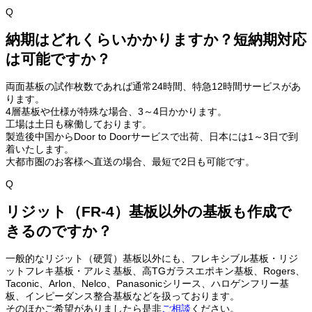
Q
納期はどれくらいかかりますか？短納期対応
は可能ですか？
両面基板の試作枚数であれば通常24時間、特急12時間サービスがあ
ります。
4層基板や仕様が特殊な場合、3～4日かかります。
工場は土日も稼働しております。
製造後中国からDoor to Doorサービスで出荷、日本には1～3日で到
着いたします。
大都市圏のお客様へ直送の場合、最短で2日も可能です。
Q
リジット（FR-4）基板以外の基板も作成で
きるのですか？
一般的なリジット（硬質）基板以外にも、フレキシブル基板・リジ
ットフレキ基板・アルミ基板、高TGガラスエポキン基板、Rogers、
Taconic、Arlon、Nelco、Panasonicシリース、ハロゲンフリー基
板、インピーダンス整合基板などを扱っております。
そのほかご希望がありましたら是非
ご相談
ください。