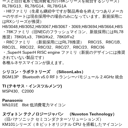
ーズと旧日電系で低消費電力の78Kシリーズを統合するシリーズ）
RL78/G13、RL78/G14、RL78/G1A
・H8ファミリ（生産も継続中ですが製品寿命を終えつつありメーカ
ーのサポートは現在採用中の場合のみになっています。新規採用に
はRXシリーズが推奨）
H8/3048,H8/3052,H8/3067,H8/3067・3069,H8/3694,H8/3664,H8S
・78Kファミリ（旧NECのフラッシュマイコン、新規採用にはRL78
推奨）78K0/Lx3、78K0/Kx2、78K0/Fx2
・R8Cファミリ （新規採用にはRL78推奨） R8C/15、R8C/1B、
R8C/2L、R8C/22、R8C/32、R8C/27、R8C/23、R8C/36
・,SuperH SuperH RISC engine ファミリ（新規のデザインには推奨
されていない製品です）
各種ルネサスマイコンが扱えます。
シリコン・ラボラトリーズ （SiliconLabs）
BGM13P Bluetooth v5.0 RFトランシーバモジュール 2.4GHz 統合
TI (テキサス・インスツルメンツ)
MSP430、C2000
Panasonic
MN101E 8bit 低消費電力マイコン
ヌヴォトン テクノロジージャパン （Nuvoton Technology）
（旧パナソニック セミコンダクターソリューションズ）
KM101シリーズ（ 8 ビットオリジナル CPU を搭載したマイコンシ