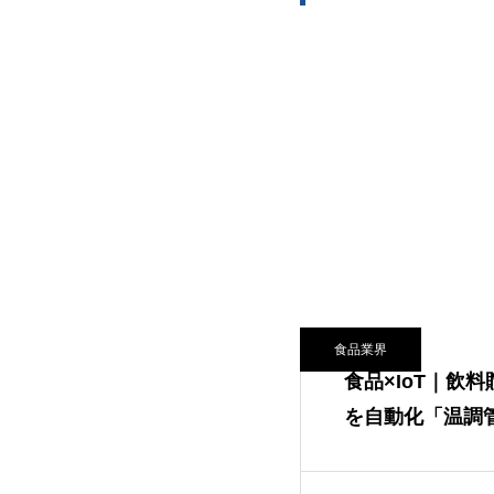
食品業界
食品×IoT｜飲
を自動化「温調