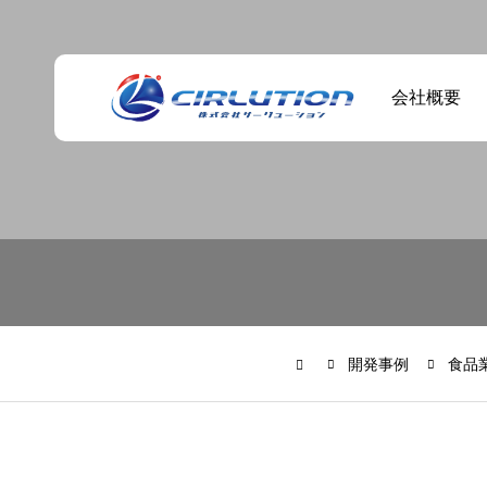
会社概要
小型電力計を用い
たCO₂排出量可視
化システム「C-
SOL」
開発事例
食品
回路設計、基板設
計など電子機器開
発の外注｜ぜひご
依頼ください