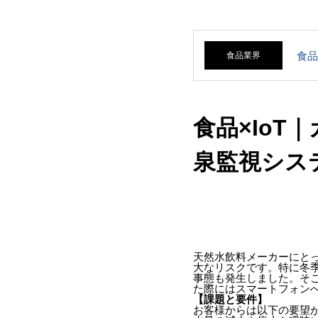
マイコンファーム
ウェア・組み込み
ソフトウェア設計
食品
食品業界
開発
機構、3D設計
食品×Io
泉監視シス
IOT（Web、PC、
スマホ画面等）
プリント基板製造
｜短納期試作もお
天然水飲料メーカーにと
大なリスクです。特に冬
任せください
事態も発生しました。そ
た際にはスマートフォン
【課題と要件】
お客様からは以下の要望