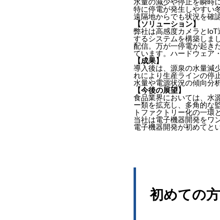
水量の減少や停止を瞬時
実装、アルミ基板
特に停電が発生しやすい
遠隔地からでも状況を確
手実装、部品調達
【ソリューション】
弊社は高感度カメラとIo
するシステムを構築しま
配信。万が一停電が起き
ています。ハードウェア
LCD、電源アダプ
【成果】
導入後は、源泉の水量減
ター、ハーネス
れにより生産ラインの停
水量や電源状況の傾向分
【今後の展望】
食品業界においては、水
ー類を拡充し、多角的な監
トファクトリー化の一環
当社は電子機器開発をワ
電子機器開発が初めてと
電子機器開発の流れ
初めての