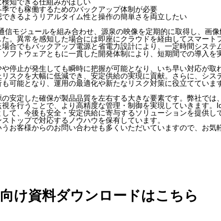
に検知できる仕組みがほしい
冬季でも稼働するためのバックアップ体制が必要
認できるようリアルタイム性と操作の簡単さを両立したい
T通信モジュールを組み合わせ、源泉の映像を定期的に取得し、画
した。異常を感知した場合には即座にクラウドを経由してスマート
た場合でもバックアップ電源と省電力設計により、一定時間システ
・ソフトウェアともに一貫した開発体制により、短期間での導入を
少や停止が発生しても瞬時に把握が可能となり、いち早い対応が取
止リスクを大幅に低減でき、安定供給の実現に貢献。さらに、シス
析も可能となり、運用の最適化や新たなリスク対策に役立てていま
源の安定した確保が製品品質を左右する大きな要素です。弊社では
視を行うことで、より高精度な管理・制御を実現していきます。I
として、今後も安全・安定供給に寄与するソリューションを提供し
ンストップで対応するノウハウを保有しています。
いうお客様からのお問い合わせも多くいただいていますので、お気
方向け資料ダウンロードはこちら